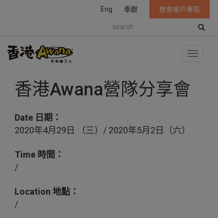
Eng
奉獻
教會帳戶專區
S
e
a
r
T
c
o
h
g
香港Awana營隊分享會
g
l
e
n
Date 日期：
a
2020年4月29日 （三）/ 2020年5月2日（六）
v
i
g
Time 時間：
a
/
t
i
Location 地點：
o
n
/