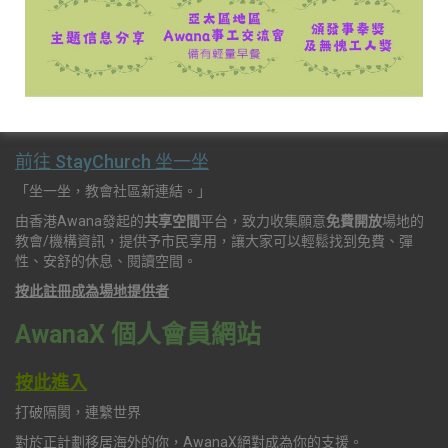
電郵：office@awana.org.hk
StayChurch 坐一坐平台
前往 StayChurch 坐一坐
「坐一坐，教會社區新連結。」
由香港Awana發起的
共享空間
平台，致力收集願意
免費開放
場地的
教會/機構資訊，提供予市民享用，讓大家可以輕鬆找到免費、彈
性、安舒的休息、閱讀空間。
按此註冊成為場地提供者
AwanaX 個人會員網站
按此進入
打破隔閡，連繫世界
對於正計劃移居海外的你，AwanaX絕對成為你的支援。