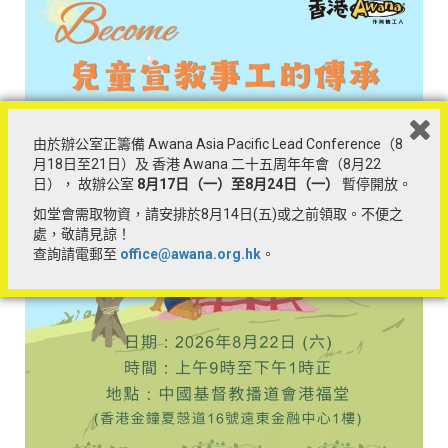
本會將以「Zoom」網上討論形式提供平台，供各堂會總指揮、
營牧、負責人及導師一同參與，分享自己營隊之安排。
本會將舉行兩場「Zoom」網上討論供堂會總指揮、營牧及導師
等自由參與。
第一場：2020年4月29日（三）13:00 – 14:00
第二場：2020年5月2日（六）11:00 – 12:00
由於辦公室正籌備 Awana Asia Pacific Lead Conference（8
費用：全免
月18日至21日）及 香港 Awana 二十五周年年會（8月22
報名方式：網上報名
日）， 故辦公室
8
月17
日（一）至8
月24
日（一）
暫停開放。
This event is only available for Hong Kong / Macau / Malaysia
如堂會需取物資，請安排於8月14日(五)或之前領取。不便之
/ LGS church accounts.
處，敬請見諒！
此活動只供 Hong Kong / Macau / Malaysia / LGS 教會帳戶登
查詢請電郵至
office@awana.org.hk
。
記參加。
聯絡我們
如有意開辦營隊，可致電聯絡辦公室。
開放時間：星期一至五9:30am-5:00pm
電話：3171 6757