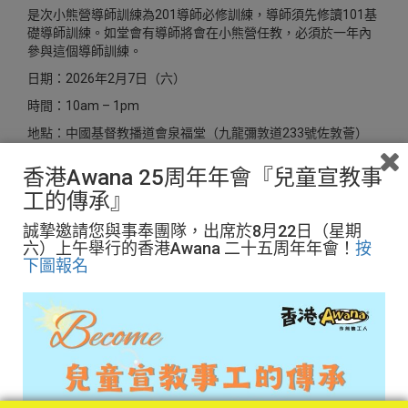
是次小熊營導師訓練為201導師必修訓練，導師須先修讀101基
礎導師訓練。如堂會有導師將會在小熊營任教，必須於一年內
參與這個導師訓練。
日期：2026年2月7日（六）
時間：10am – 1pm
地點：中國基督教播道會泉福堂
（九龍彌敦道233號佐敦薈）
費用：$150
香港Awana 25周年年會『兒童宣教事
講員：資深Awana營隊導師
工的傳承』
報名時段：即日起至1月25（日）
誠摯邀請您與事奉團隊，出席於8月22日（星期
*注意事項
六）上午舉行的香港Awana 二十五周年年會！
按
下圖報名
– 參加者必須已修讀「基礎導師訓練」並通過考試
– 請穿著整齊導師制服出席（如有）
– 完成者可獲發證書
-如遲到或早退逾半小時，將會視作未完成訓練，並且不獲發證
書及需要重新報讀。
– 一經繳交費用，恕不退款。
This event is only available for Hong Kong / Macau / Malaysia
/ LGS church accounts.