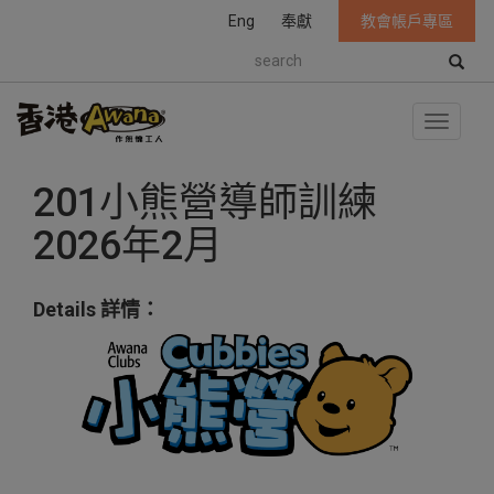
Eng
奉獻
教會帳戶專區
S
e
a
r
T
c
o
h
g
201小熊營導師訓練
g
l
2026年2月
e
n
a
v
Details 詳情：
i
g
a
t
i
o
n