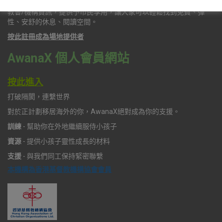
由香港Awana發起的
共享空間
平台，致力收集願意
免費開放
場地的
教會/機構資訊，提供予市民享用，讓大家可以輕鬆找到免費、彈
性、安舒的休息、閱讀空間。
按此註冊成為場地提供者
AwanaX 個人會員網站
按此進入
打破隔閡，連繫世界
對於正計劃移居海外的你，AwanaX絕對成為你的支援。
訓練
- 幫助你在外地繼續服侍小孩子
資源
- 提供小孩子靈性成長的材料
支援
- 與我們同工保持緊密聯繫
本機構為香港基督教機構協會會員