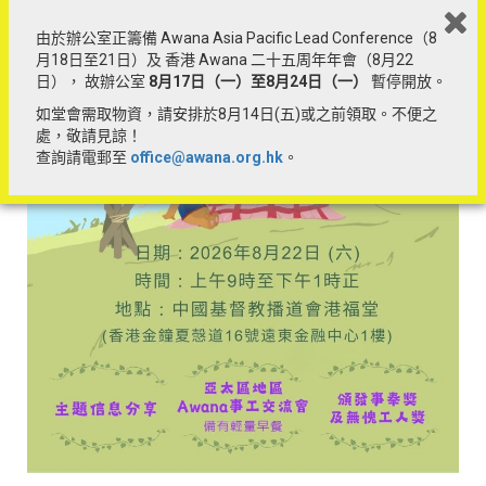
此活動只供 Hong Kong / Macau / Malaysia / LGS 教會帳戶登
由於辦公室正籌備 Awana Asia Pacific Lead Conference（8
記參加。
月18日至21日）及 香港 Awana 二十五周年年會（8月22
日）， 故辦公室
8
月17
日（一）至8
月24
日（一）
暫停開放。
如堂會需取物資，請安排於8月14日(五)或之前領取。不便之
聯絡我們
處，敬請見諒！
查詢請電郵至
office@awana.org.hk
。
如有意開辦營隊，可致電聯絡辦公室。
開放時間：星期一至五9:30am-5:00pm
電話：3171 6757
電郵：office@awana.org.hk
StayChurch 坐一坐平台
前往 StayChurch 坐一坐
「坐一坐，教會社區新連結。」