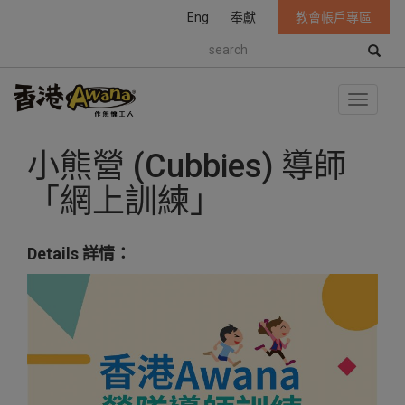
Eng
奉獻
教會帳戶專區
S
e
a
r
T
c
o
h
g
小熊營 (Cubbies) 導師
g
l
「網上訓練」
e
n
a
v
Details 詳情：
i
g
a
t
i
o
n