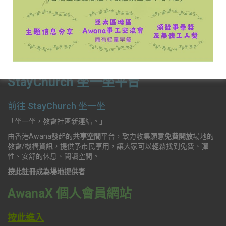
開放時間：星期一至五9:30am-5:00pm
電話：3171 6757
電郵：office@awana.org.hk
StayChurch 坐一坐平台
前往 StayChurch 坐一坐
「坐一坐，教會社區新連結。」
由香港Awana發起的
共享空間
平台，致力收集願意
免費開放
場地的
教會/機構資訊，提供予市民享用，讓大家可以輕鬆找到免費、彈
性、安舒的休息、閱讀空間。
按此註冊成為場地提供者
AwanaX 個人會員網站
按此進入