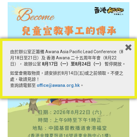
於
10月22
日至29
日
透過網上觀看訓練影片，並需於此段時間內
完成網上測驗
第二部分：「Zoom」視像討論
10
月31
日（六）10:30 – 11:30am
*
在此提醒必須在手提電話或電腦安裝「
Zoom
」軟件以便作討
論環節之用
由於辦公室正籌備 Awana Asia Pacific Lead Conference（8
費用：每位$150
月18日至21日）及 香港 Awana 二十五周年年會（8月22
日）， 故辦公室
8
月17
日（一）至8
月24
日（一）
暫停開放。
報名日期：10月5日-20日
如堂會需取物資，請安排於8月14日(五)或之前領取。不便之
This event is only available for Hong Kong / Macau / Malaysia
處，敬請見諒！
/ LGS church accounts.
查詢請電郵至
office@awana.org.hk
。
此活動只供 Hong Kong / Macau / Malaysia / LGS 教會帳戶登
記參加。
聯絡我們
如有意開辦營隊，可致電聯絡辦公室。