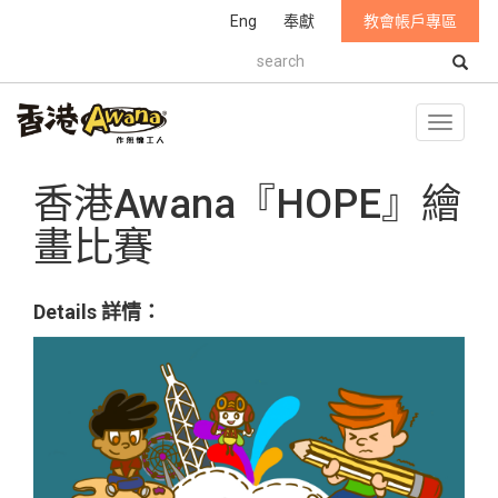
Eng
奉獻
教會帳戶專區
S
e
a
r
T
c
o
h
g
香港Awana『HOPE』繪
g
l
畫比賽
e
n
a
v
Details 詳情：
i
g
a
t
i
o
n