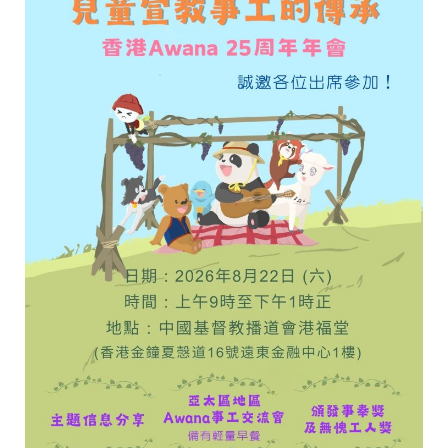
適用於組別二：T&T
見習真理奇兵隊）
家長可從旁協助及給予建議，但不允許參與繪畫部分。
評審準則：
創意 40%
美術技巧 30%
主題切合性（畫作表達 / 文字簡介
（只適用於組別二）
）
30%
*名次將按評審嘉賓的分數總和計算。結果如有異議，香港
Awana將保留最終決定權。
注意事項：
作品尺寸：A4（297mm x 210mm）
可選用紙張或電腦方式繪畫，顏料及形式不限。
上傳格式：JPG, PNG或PDF格式，1-5MB
截止遞交日期及時間：2021年3月7日（星期日）
11:59pm
請將作品電郵至
paint2021@awana.org.hk
（辦公室將以
電郵回覆確認），標題需註明「繪畫比賽」，並一併交