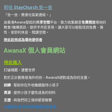
前往 StayChurch 坐一坐
「坐一坐，教會社區新連結。」
由香港Awana發起的
共享空間
平台，致力收集願意
免費開放
場地的
教會/機構資訊，提供予市民享用，讓大家可以輕鬆找到免費、彈
性、安舒的休息、閱讀空間。
按此註冊成為場地提供者
AwanaX 個人會員網站
按此進入
打破隔閡，連繫世界
對於正計劃移居海外的你，AwanaX絕對成為你的支援。
訓練
- 幫助你在外地繼續服侍小孩子
資源
- 提供小孩子靈性成長的材料
支援
- 與我們同工保持緊密聯繫
本機構為香港基督教機構協會會員