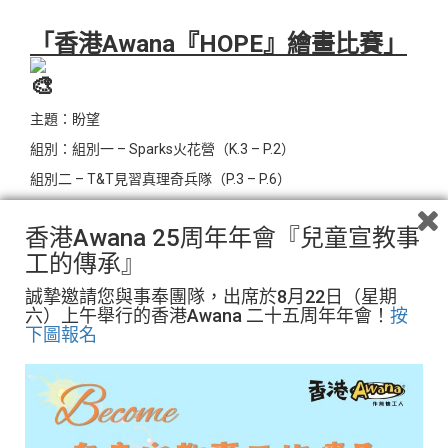
「香港Awana
『HOPE
』繪畫比賽」
主題：盼望
組別：組別一 – Sparks火花營（K.3 – P.2）
組別二 – T&T見習真理奇兵隊（P.3 – P.6）
香港Awana 25周年年會『兒童宣教事
*參加者均會獲發參與證書（電子版）。
工的傳承』
*各組別均設有冠亞季軍及優異獎，得獎作品將會以「電子作品
集」形式於電郵及Facebook page等發放，並有機會用於設計
誠摯邀請您與事奉團隊，出席於8月22日（星期
「Awana年會」禮品。
六）上午舉行的香港Awana 二十五周年年會！
按
下圖報名
比賽規則：
自訂作品名稱（中英文皆可）。
附上與作品主題相關的一節聖經經文。
於報名表以50字內的文字介紹作品，中英文皆可。
（只