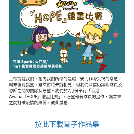
上帝提醒我們，祂向我們所懷的是賜平安而非降災禍的意念，
叫末後有指望。雖然暫時未能相見，但我們深信仍無阻隊員及
導師之間的關顧及守望。我們於2月份舉行「香港
Awana『HOPE』繪畫比賽」，盼望藉著隊員的畫作，讓堂會
之間打破疫情的隔閡，彼此激勵。
按此下載電子作品集